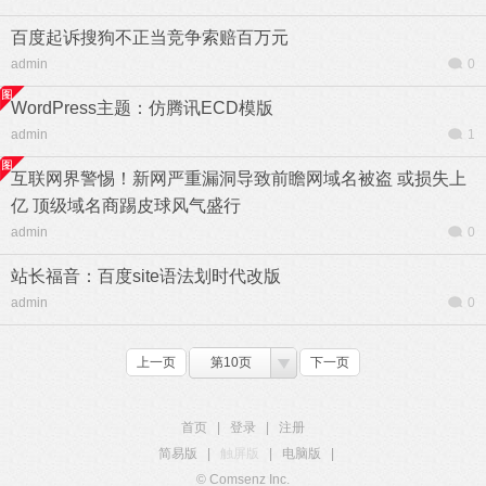
百度起诉搜狗不正当竞争索赔百万元
admin
0
WordPress主题：仿腾讯ECD模版
admin
1
互联网界警惕！新网严重漏洞导致前瞻网域名被盗 或损失上
亿 顶级域名商踢皮球风气盛行
admin
0
站长福音：百度site语法划时代改版
admin
0
上一页
第10页
下一页
首页
|
登录
|
注册
简易版
|
触屏版
|
电脑版
|
© Comsenz Inc.