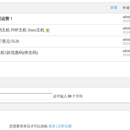
新窗
作者
admi
联运营！
2015
admi
机 PHP主机 linux主机
2014
admi
.47美元/5GB
2013
admi
机5折优惠码(终生码)
2014
还可输入
80
个字符
您需要登录后才可以发帖
登录
|
立即注册