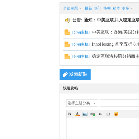
全部主题
最新
热门
热帖
精华
更多
公告:
通知：中美互联并入稳定互
定
中美互联：香港/美国分销主
[
分销主机
]
InnoHosting 首季五折 8
[
分销主机
]
稳定互联洛杉矶分销商主
[
分销主机
]
互
快速发帖
选择主题分类