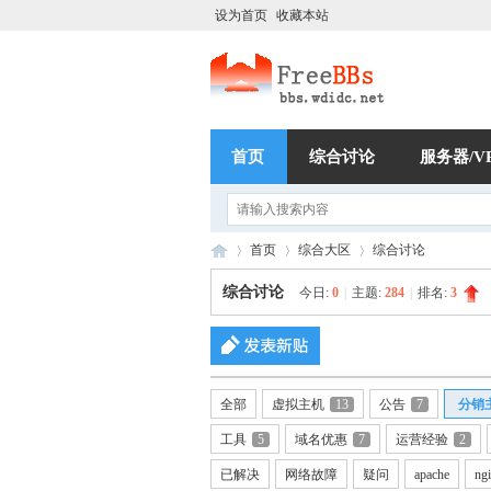
设为首页
收藏本站
首页
综合讨论
服务器/V
首页
综合大区
综合讨论
综合讨论
今日:
0
|
主题:
284
|
排名:
3
稳
»
›
›
全部
虚拟主机
13
公告
7
分销
工具
5
域名优惠
7
运营经验
2
已解决
网络故障
疑问
apache
ng