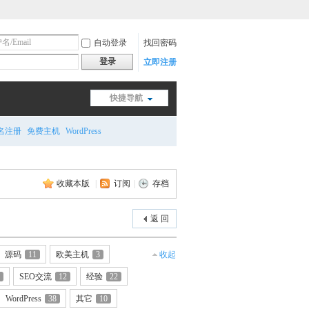
自动登录
找回密码
登录
立即注册
快捷导航
名注册
免费主机
WordPress
收藏本版
|
订阅
|
存档
返 回
源码
11
欧美主机
3
收起
SEO交流
12
经验
22
WordPress
38
其它
10