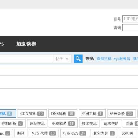
账号
密码
PS
加速/防御
热搜:
虚拟主机
vps服务器
域
帖子
搜
索
主机
3
CDN加速
10
DNS解析
10
亚洲主机
1
站长杂谈
26
控制面板
6
建站交流
免费域名
11
技术交流
请求帮助
网赚
4
inx
3
翻译
VPN 代理
10
行业动态
34
其它内容
1
SS相关