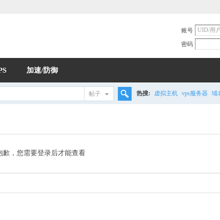
账号
密码
PS
加速/防御
热搜:
虚拟主机
vps服务器
域
帖子
搜
索
抱歉，您需要登录后才能查看