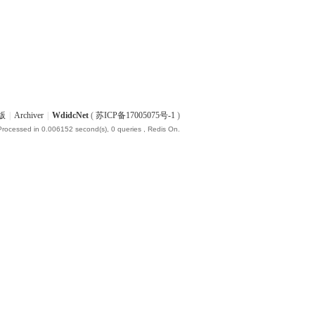
版
|
Archiver
|
WdidcNet
(
苏ICP备17005075号-1
)
Processed in 0.006152 second(s), 0 queries , Redis On.