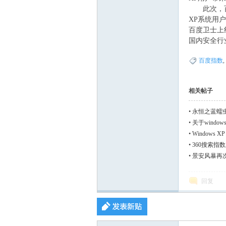
此次，百度
联,
XP系统用
百度卫士上
国内安全行
/ Y1 l# D; X$ [&
百度指数
,
相关帖子
中
•
永恒之蓝蠕
•
关于windows 虚
除
•
Windows 
•
360搜索指
•
景安风暴再次
回复
美