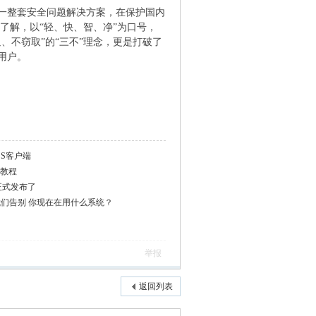
一整套安全问题解决方案，在保护国内
了解，以“轻、快、智、净”为口号，
、不窃取”的“三不”理念，更是打破了
用户。
SS客户端
TP教程
正式发布了
要与我们告别 你现在在用什么系统？
举报
返回列表