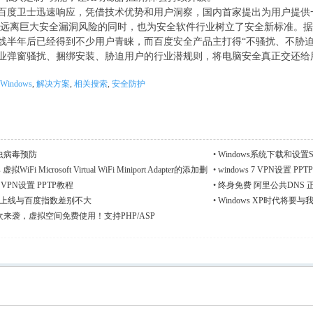
卫士迅速响应，凭借技术优势和用户洞察，国内首家提出为用户提供
户远离巨大安全漏洞风险的同时，也为安全软件行业树立了安全新标准。据
线半年后已经得到不少用户青睐，而百度安全产品主打得“不骚扰、不胁迫
业弹窗骚扰、捆绑安装、胁迫用户的行业潜规则，将电脑安全真正交还给
 B
Windows
,
解决方案
,
相关搜索
,
安全防护
虫病毒预防
•
Windows系统下载和设置
拟WiFi Microsoft Virtual WiFi Miniport Adapter的添加删
•
windows 7 VPN设置 PP
XP VPN设置 PPTP教程
•
终身免费 阿里公共DNS 
数上线与百度指数差别不大
•
Windows XP时代将
来袭，虚拟空间免费使用！支持PHP/ASP