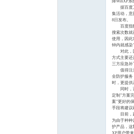
障WinX
据百度卫士
集活动，意
定
8日发布。
百度指数显
搜索次数就
使用，因此对
钟内就感染
对此，国内
方式主要还
三方应急补
值得注意的
全防护服务
互
时，更提供
同时，百度
定制”方案
案”更好的
手段将建议
目前，距微
为由于种种
护产品，这
XP用户带