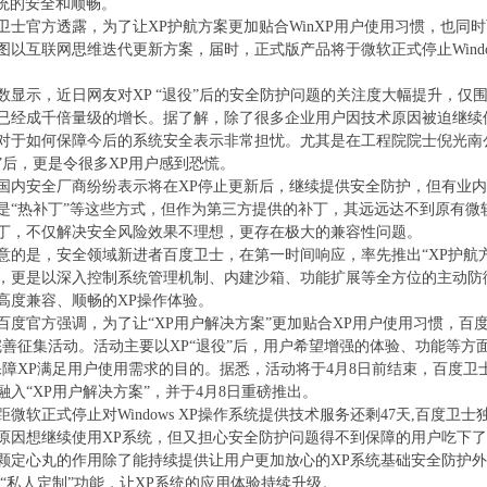
P系统的安全和顺畅。
r% Z5 j4 z1 ^" k: l" |% K! R1 { j
官方透露，为了让XP护航方案更加贴合WinXP用户使用习惯，也同时面
图以互联网思维迭代更新方案，届时，正式版产品将于微软正式停止Windo
示，近日网友对XP “退役”后的安全防护问题的关注度大幅提升，仅围绕
已经成千倍量级的增长。据了解，除了很多企业用户因技术原因被迫继续使
于如何保障今后的系统安全表示非常担忧。尤其是在工程院院士倪光南公开表示“
”后，更是令很多XP用户感到恐慌。
安全厂商纷纷表示将在XP停止更新后，继续提供安全防护，但有业内
是“热补丁”等这些方式，但作为第三方提供的补丁，其远远达不到原有微
丁，不仅解决安全风险效果不理想，更存在极大的兼容性问题。
7 ~ p. N) r5 
是，安全领域新进者百度卫士，在第一时间响应，率先推出“XP护航方
，更是以深入控制系统管理机制、内建沙箱、功能扩展等全方位的主动防
高度兼容、顺畅的XP操作体验。
3 K" f5 l8 K' m: V, m
官方强调，为了让“XP用户解决方案”更加贴合XP用户使用习惯，百度
完善征集活动。活动主要以XP“退役”后，用户希望增强的体验、功能等方
保障XP满足用户使用需求的目的。据悉，活动将于4月8日前结束，百度
融入“XP用户解决方案”，并于4月8日重磅推出。
软正式停止对Windows XP操作系统提供技术服务还剩47天,百度卫士
原因想继续使用XP系统，但又担心安全防护问题得不到保障的用户吃下
颗定心丸的作用除了能持续提供让用户更加放心的XP系统基础安全防护
来“私人定制”功能，让XP系统的应用体验持续升级。
) J! S: O: N0 f0 v/ T