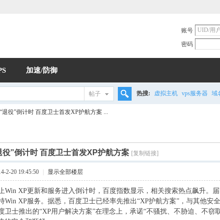
账号
密码
PS
加速/防御
热搜:
虚拟主机
vps服务器
域
帖子
搜
XP“退役”倒计时 百度卫士首发XP护航方案 ...
索
P“退役”倒计时 百度卫士首发XP护航方案
[复制链接]
2-20 19:45:50
|
显示全部楼层
in XP更新和服务进入倒计时，百度指数显示，相关搜索热点飙升。
Win XP服务。据悉，百度卫士已经率先推出“XP护航方案”，与其他安全产
度卫士推出的“XP用户解决方案”在理念上，承诺“不骚扰、不胁迫、不窃