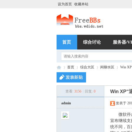
设为首页
收藏本站
首页
综合讨论
服务器/V
首页
综合大区
闲聊水区
Win 
Win X
查看:
3156
|
回复:
0
稳
»
›
›
›
admin
发表于 2014-
微软停止W
宣布继续支持
统不同，百