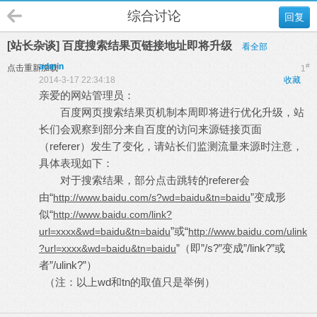
综合讨论
回复
[站长杂谈] 百度搜索结果页链接地址即将升级
看全部
admin
#
点击重新加载
1
2014-3-17 22:34:18
收藏
亲爱的网站管理员：
百度网页搜索结果页机制本周即将进行优化升级，站
长们会观察到部分来自百度的访问来源链接页面
（referer）发生了变化，请站长们监测流量来源时注意，
具体表现如下：
对于搜索结果，部分点击跳转的referer会
由“
”变成形
http://www.baidu.com/s?wd=baidu&tn=baidu
似“
http://www.baidu.com/link?
”或“
url=xxxx&wd=baidu&tn=baidu
http://www.baidu.com/ulink
”（即”/s?”变成”/link?”或
?url=xxxx&wd=baidu&tn=baidu
者”/ulink?”）
（注：以上wd和tn的取值只是举例）
. e3 G; P( J% L9 y