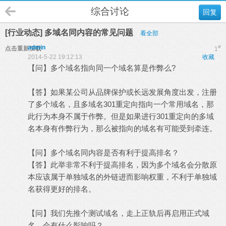
综合讨论
回复
[行业动态] 多域名同内容的常见问题
看全部
admin
#
点击重新加载
1
2014-5-22 19:12:13
收藏
【问】多个域名指向同一个域名算是作弊么?
4 A4 M' F7 e/ l. Z;
w) E$ N) [8 T
【答】如果某公司从品牌保护或长远发展角度出发，注册
了多个域名，且多域名301重定向指向一个常用域名，那
此行为本身不属于作弊。但是如果进行301重定向的多域
名本身有作弊行为，那么被指向的域名有可能受到牵连。
【问】多个域名同内容是否有利于提高排名？
【答】此举非常不利于提高排名，因为多个域名会分散原
本应该属于单独域名的外链进而影响权重，不利于单独域
名获得更好的排名。
【问】我们先推个测试域名，走上正轨后再启用正式域
名，会有什么影响吗？