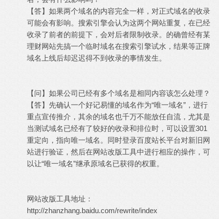
【答】如果两个域名的内容完全一样，对正式域名的收录
可能会有影响。搜索引擎会认为这两个网站重复，在已经
收录了前者的前提下，会对后者限制收录。的确曾经有某
理财网站先搞一个临时域名在搜索引擎试水，结果等正牌
域名上线后却迟迟得不到收录的事情发生。
* s. T" ^5 K- C: J4 J0
|8 f
0 K7 W9 C3 i/ q/ N5 k% a
【问】如果公司已经有多个域名是相同内容该怎么处理？
【答】先确认一个好记易懂的域名作为“唯一域名”，进行
重点宣传推介，其余的域名也千万不能放任自流，尤其是
当测试域名已经有了较好的收录和排位时，可以设置301
重定向，指向唯一域名。同时登录百度站长平台对新旧网
站进行验证，然后在网站改版工具中进行相应的操作，可
以让“唯一域名”继承原域名已获得的权重。
. Y0 m. O" ~, p% [) v/
d4 P
3 U! O. e$ t! U( o8 \, z7 V
网站改版工具地址：
http://zhanzhang.baidu.com/rewrite/index